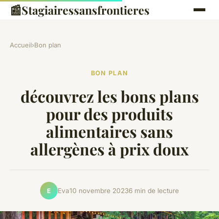
📰
Stagiairessansfrontieres
Accueil
›
Bon plan
BON PLAN
découvrez les bons plans
pour des produits
alimentaires sans
allergènes à prix doux
Eva
10 novembre 2023
6 min de lecture
E